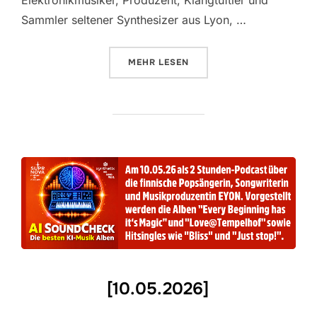
Sammler seltener Synthesizer aus Lyon, …
ÜBER „[17.05.2026]“
MEHR
LESEN
[10.05.2026]