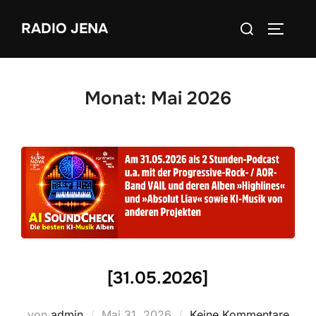
Zum
Suchen
RADIO JENA
Inhalt
SEITEN
nach:
springen
Monat:
Mai 2026
[31.05.2026]
Veröffentlicht
von
admin
Mai 31, 2026
Keine Kommentare