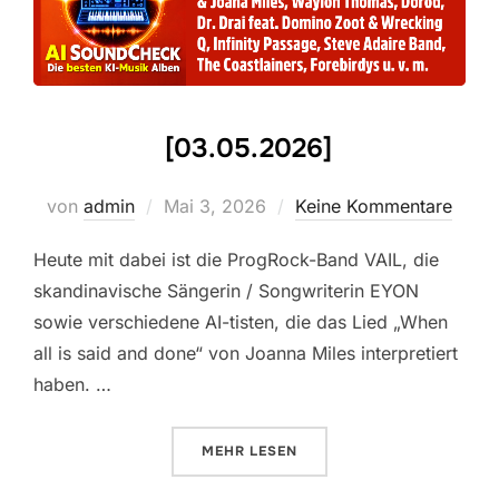
[03.05.2026]
Veröffentlicht
von
admin
Mai 3, 2026
Keine Kommentare
am
Heute mit dabei ist die ProgRock-Band VAIL, die
skandinavische Sängerin / Songwriterin EYON
sowie verschiedene AI-tisten, die das Lied „When
all is said and done“ von Joanna Miles interpretiert
haben. …
ÜBER „[03.05.2026]“
MEHR
LESEN