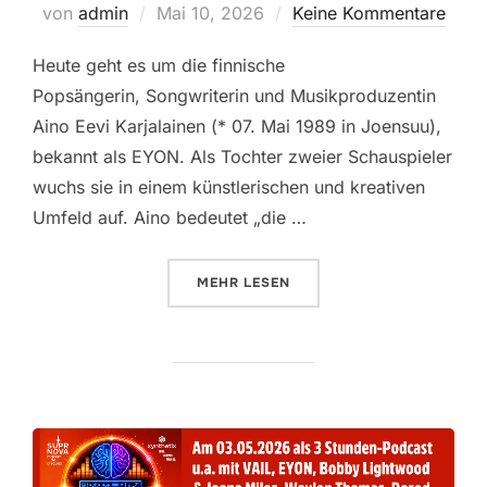
Veröffentlicht
von
admin
Mai 10, 2026
Keine Kommentare
am
Heute geht es um die finnische
Popsängerin, Songwriterin und Musikproduzentin
Aino Eevi Karjalainen (* 07. Mai 1989 in Joensuu),
bekannt als EYON. Als Tochter zweier Schauspieler
wuchs sie in einem künstlerischen und kreativen
Umfeld auf. Aino bedeutet „die …
ÜBER „[10.05.2026]“
MEHR
LESEN