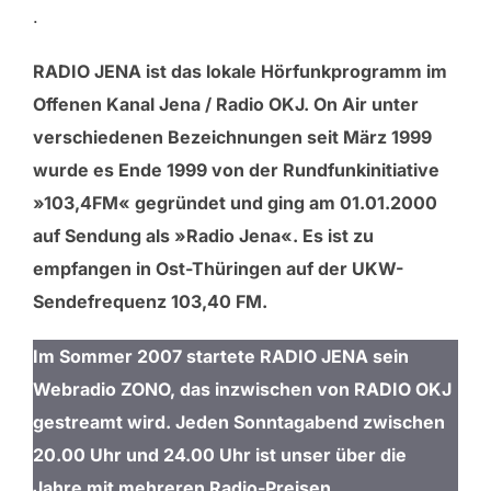
.
scrollen
RADIO JENA ist das lokale Hörfunkprogramm im
Offenen Kanal Jena / Radio OKJ. On Air unter
verschiedenen Bezeichnungen seit März 1999
wurde es Ende 1999 von der Rundfunkinitiative
»103,4FM« gegründet und ging am 01.01.2000
auf Sendung als »Radio Jena«. Es ist
zu
empfangen in Ost-Thüringen
auf der UKW-
Sendefrequenz 103,40 FM.
Im Sommer 2007 startete RADIO JENA sein
Webradio ZONO, das inzwischen von RADIO OKJ
gestreamt wird. Jeden Sonntagabend zwischen
20.00 Uhr und 24.00 Uhr ist unser über die
Jahre mit mehreren Radio-Preisen