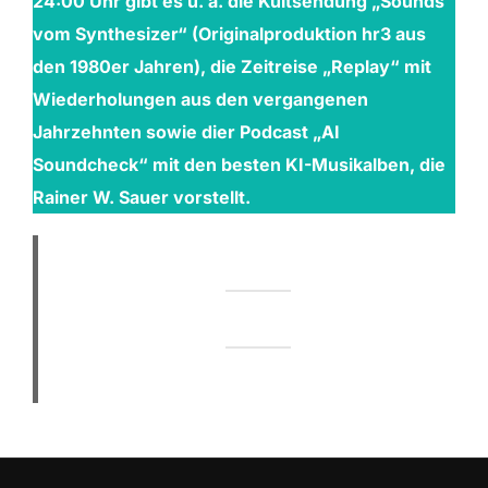
24:00 Uhr gibt es u. a. die Kultsendung „Sounds
vom Synthesizer“ (Originalproduktion hr3 aus
den 1980er Jahren), die Zeitreise „Replay“ mit
Wiederholungen aus den vergangenen
Jahrzehnten sowie dier Podcast „AI
Soundcheck“ mit den besten KI-Musikalben, die
Rainer W. Sauer vorstellt.