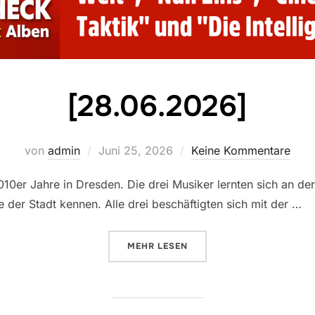
[28.06.2026]
Veröffentlicht
von
admin
Juni 25, 2026
Keine Kommentare
am
0er Jahre in Dresden. Die drei Musiker lernten sich an de
der Stadt kennen. Alle drei beschäftigten sich mit der …
ÜBER „[28.06.2026]“
MEHR
LESEN