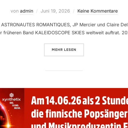
Veröffentlicht
von
admin
Juni 19, 2026
Keine Kommentare
am
 ASTRONAUTES ROMANTIQUES, JP Mercier und Claire Delmas
iner früheren Band KALEIDOSCOPE SKIES weltweit auftrat. 2
ÜBER „[21.06.2026]“
MEHR
LESEN