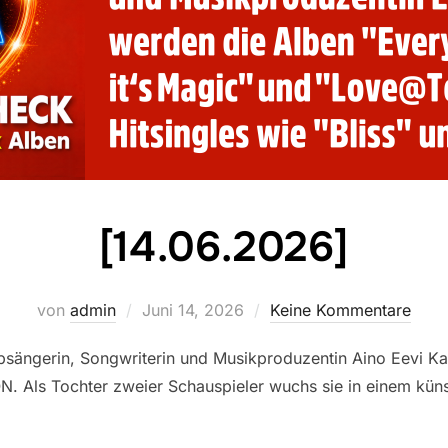
[14.06.2026]
Veröffentlicht
von
admin
Juni 14, 2026
Keine Kommentare
am
psängerin, Songwriterin und Musikproduzentin Aino Eevi Kar
N. Als Tochter zweier Schauspieler wuchs sie in einem kün