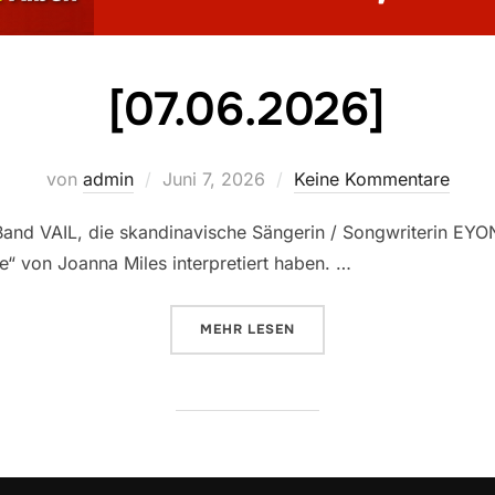
[07.06.2026]
Veröffentlicht
von
admin
Juni 7, 2026
Keine Kommentare
am
Band VAIL, die skandinavische Sängerin / Songwriterin EYON
e“ von Joanna Miles interpretiert haben. …
ÜBER „[07.06.2026]“
MEHR
LESEN