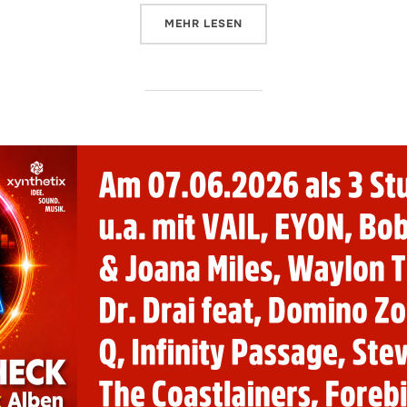
ÜBER „[14.06.2026]“
MEHR
LESEN